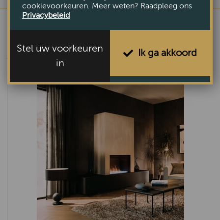
cookievoorkeuren. Meer weten? Raadpleeg ons
Privacybeleid
Stel uw voorkeuren
ANDERE BEKEKEN OOK
Ik ga akkoord
in