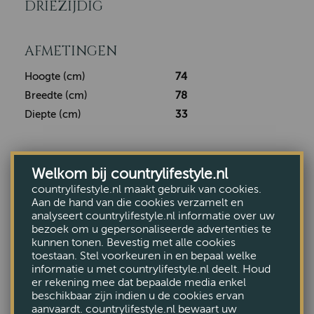
DRIEZIJDIG
AFMETINGEN
Hoogte (cm)
74
Breedte (cm)
78
Diepte (cm)
33
LEVERING EN RETOURNEREN
Welkom bij countrylifestyle.nl
countrylifestyle.nl maakt gebruik van cookies.
Klaar voor verzending:
Aan de hand van die cookies verzamelt en
analyseert countrylifestyle.nl informatie over uw
bezoek om u gepersonaliseerde advertenties te
Ons
leverings
- en
retourbeleid
kunnen tonen. Bevestig met alle cookies
toestaan. Stel voorkeuren in en bepaal welke
informatie u met countrylifestyle.nl deelt. Houd
er rekening mee dat bepaalde media enkel
beschikbaar zijn indien u de cookies ervan
aanvaardt. countrylifestyle.nl bewaart uw