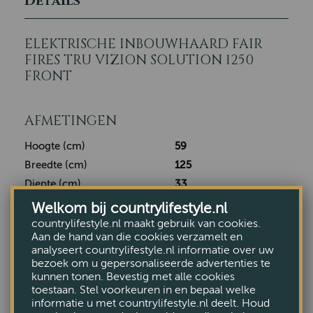
Details
ELEKTRISCHE INBOUWHAARD FAIR
FIRES TRU VIZION SOLUTION 1250
FRONT
AFMETINGEN
Hoogte (cm)
59
Breedte (cm)
125
Diepte (cm)
33
Welkom bij countrylifestyle.nl
countrylifestyle.nl maakt gebruik van cookies.
Aan de hand van die cookies verzamelt en
LEVERING EN RETOURNEREN
analyseert countrylifestyle.nl informatie over uw
bezoek om u gepersonaliseerde advertenties te
Klaar voor verzending:
kunnen tonen. Bevestig met alle cookies
toestaan. Stel voorkeuren in en bepaal welke
Ons
leverings
- en
retourbeleid
informatie u met countrylifestyle.nl deelt. Houd