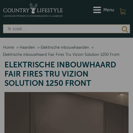
Menu
Home
>
Haarden
>
Elektrische inbouwhaarden
>
Elektrische inbouwhaard Fair Fires Tru Vizion Solution 1250 Front
ELEKTRISCHE INBOUWHAARD
FAIR FIRES TRU VIZION
SOLUTION 1250 FRONT