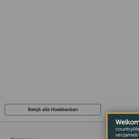
Bekijk alle Hoekbanken
Welkom b
countrylif
verzamelt 