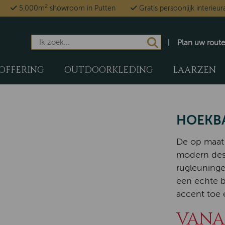
2
5.000m
showroom in Putten
Gratis persoonlijk interieur
Plan uw route
OFFERING
OUTDOORKLEDING
LAARZEN
HOEKBA
De op maat 
modern desi
rugleuninge
een echte b
accent toe 
VANAF