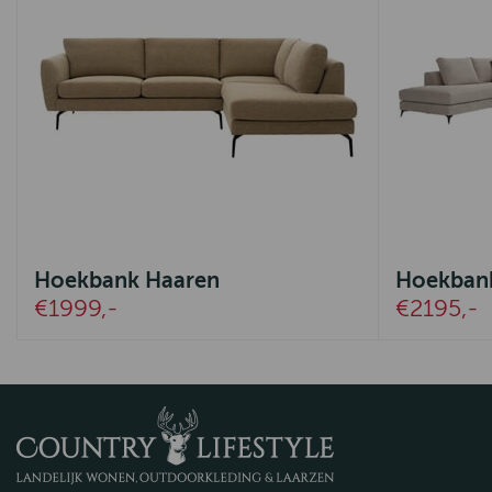
Hoekbank Haaren
Hoekban
€1999,-
€2195,-