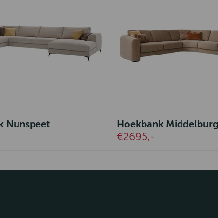
k Nunspeet
Hoekbank Middelbur
€2695,-