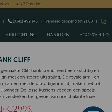
advies
★ 4,7 Trustpilot
(0341) 492 145
Vandaag geopend tot 21:00
VERLICHTING
HAARDEN
ACCESSOIRES
NK CLIFF
gemaakte Cliff bank combineert een krachtig en
gn met een stoere uitstraling. De royale arm- en
n, samen met de uitnodigende zit, maken het tot
likvanger. De losse kussens voegen een speels
en versterken het gevoel van nonchalante luxe.
 €2995,-