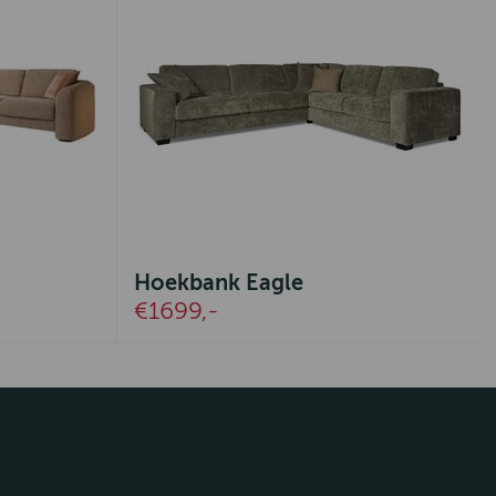
g
Hoekbank Eagle
€1699,-