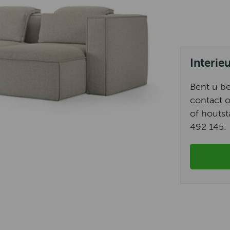
Interie
Bent u b
contact o
of houtst
492 145.