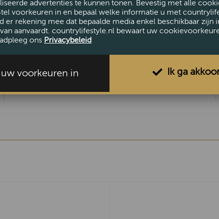
iseerde advertenties te kunnen tonen. Bevestig met alle cooki
Stel voorkeuren in en bepaal welke informatie u met countrylife
d er rekening mee dat bepaalde media enkel beschikbaar zijn i
van aanvaardt. countrylifestyle.nl bewaart uw cookievoorkeur
AFMETINGEN
adpleeg ons
Privacybeleid
Ik ga akkoo
l uw voorkeuren in