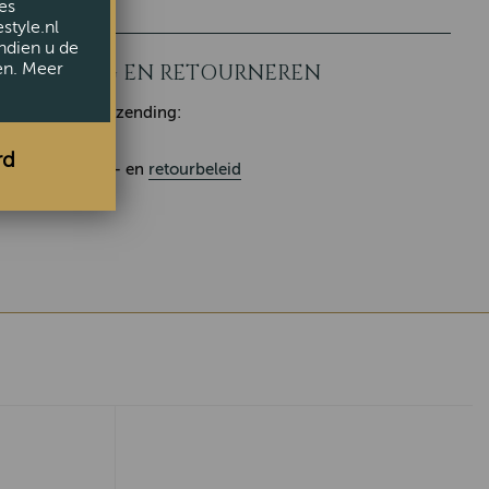
es
style.nl
ndien u de
en. Meer
LEVERING EN RETOURNEREN
Klaar voor verzending:
rd
Ons
leverings
- en
retourbeleid