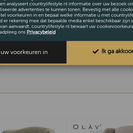
en analyseert countrylifestyle.nl informatie over uw bezoek o
iseerde advertenties te kunnen tonen. Bevestig met alle cooki
Stel voorkeuren in en bepaal welke informatie u met countrylife
AFMETINGEN
d er rekening mee dat bepaalde media enkel beschikbaar zijn i
van aanvaardt. countrylifestyle.nl bewaart uw cookievoorkeur
Hoogte (cm)
94
adpleeg ons
Privacybeleid
Breedte (cm)
82
Diameter (cm)
85
Ik ga akkoo
l uw voorkeuren in