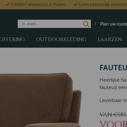
2
5.000m
showroom in Putten
Gratis persoonlijk interieur
Plan uw route
OFFERING
OUTDOORKLEDING
LAARZEN
FAUTE
Heerlijke fa
fauteuil een
Leverbaar in
VAN €985,
VOOR 