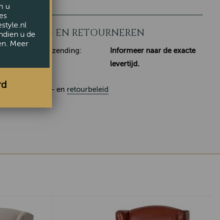
m u
es
style.nl
LEVERING EN RETOURNEREN
ndien u de
en. Meer
Klaar voor verzending:
Informeer naar de exacte
levertijd.
rd
Ons
leverings
- en
retourbeleid