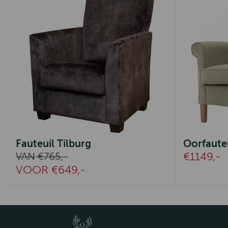
Fauteuil Tilburg
Oorfaute
€1149,-
VAN €765,-
VOOR €649,-