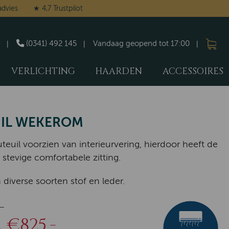
advies
★ 4,7 Trustpilot
(0341) 492 145
Vandaag geopend tot 17:00
VERLICHTING
HAARDEN
ACCESSOIRES
UIL WEKEROM
uteuil voorzien van interieurvering, hierdoor heeft de
 stevige comfortabele zitting.
 diverse soorten stof en leder.
-
€825,-