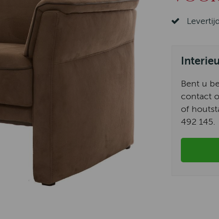
Levertij
Interie
Bent u b
contact o
of houtst
492 145.