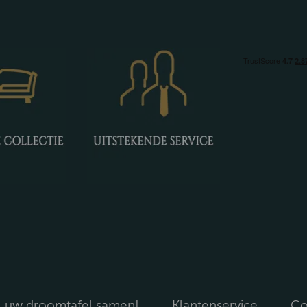
l uw droomtafel samen!
Klantenservice
Co