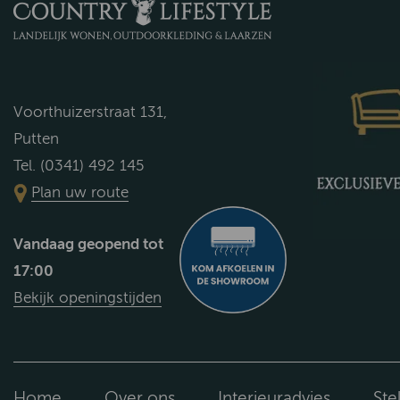
Voorthuizerstraat 131,
Putten
Tel. (0341) 492 145
Plan uw route
Vandaag geopend tot
17:00
Bekijk openingstijden
Home
Over ons
Interieuradvies
Ste