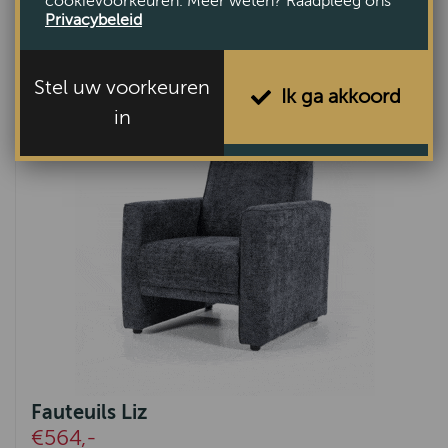
cookievoorkeuren. Meer weten? Raadpleeg ons
Privacybeleid
Fauteuil Barneveld
€549,-
Stel uw voorkeuren
Ik ga akkoord
in
Fauteuils Liz
€564,-