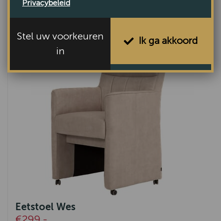
Privacybeleid
Eetkamerstoel Tiel
€405,-
Stel uw voorkeuren
Ik ga akkoord
in
Eetstoel Wes
€299,-