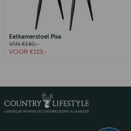
Eetkamerstoel Pisa
VAN €140,-
VOOR €119,-