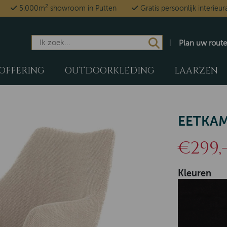
2
5.000m
showroom in Putten
Gratis persoonlijk interieur
Plan uw route
OFFERING
OUTDOORKLEDING
LAARZEN
EETKAM
€299,
Kleuren