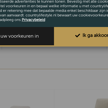
iseerde advertenties te kunnen tonen. Bevestig met alle cooki
Stel voorkeuren in en bepaal welke informatie u met countrylife
d er rekening mee dat bepaalde media enkel beschikbaar zijn i
van aanvaardt. countrylifestyle.nl bewaart uw cookievoorkeur
AFMETINGEN
adpleeg ons
Privacybeleid
Hoogte (cm)
86
Breedte (cm)
59
Ik ga akkoo
l uw voorkeuren in