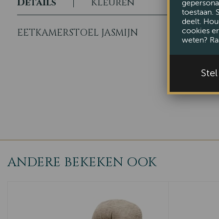
Details
Kleuren
gepersonal
toestaan. 
deelt. Hou
cookies er
EETKAMERSTOEL JASMIJN
weten? Ra
Ste
ANDERE BEKEKEN OOK