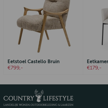
Eetstoel Castello Bruin
Eetkamer
€799,-
€179,-