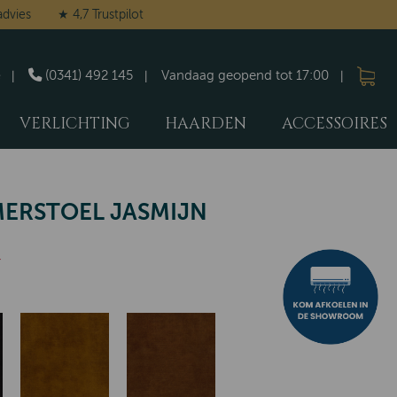
advies
★ 4,7 Trustpilot
(0341) 492 145
Vandaag geopend tot 17:00
VERLICHTING
HAARDEN
ACCESSOIRES
ERSTOEL JASMIJN
-