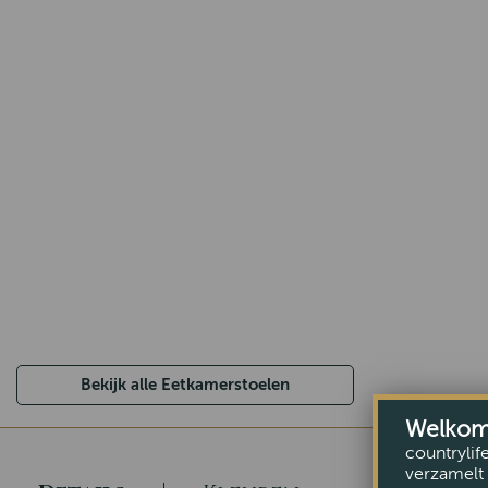
Bekijk alle Eetkamerstoelen
Welkom b
countrylif
verzamelt 