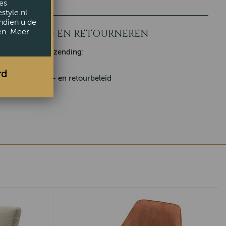
es
style.nl
ndien u de
en. Meer
LEVERING EN RETOURNEREN
Klaar voor verzending:
rd
Ons
leverings
- en
retourbeleid