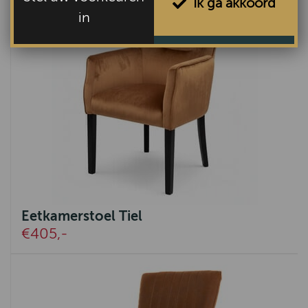
Ik ga akkoord
in
Eetkamerstoel Tiel
€405,-