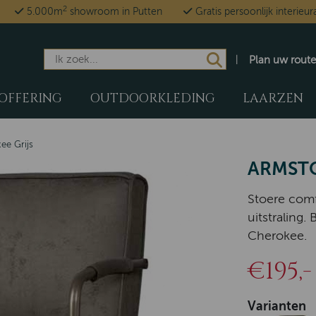
2
5.000m
showroom in Putten
Gratis persoonlijk interieur
Plan uw route
OFFERING
OUTDOORKLEDING
LAARZEN
ee Grijs
ARMSTO
Stoere comf
uitstraling
Cherokee.
€195,-
Varianten