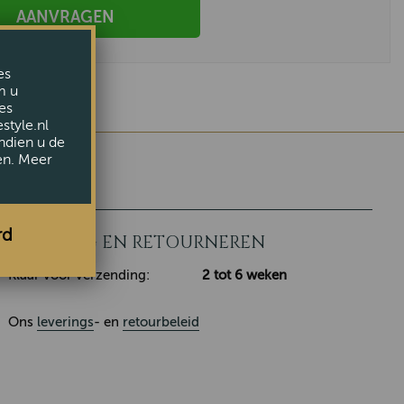
AANVRAGEN
es
m u
es
style.nl
ndien u de
en. Meer
rd
LEVERING EN RETOURNEREN
Klaar voor verzending:
2 tot 6 weken
Ons
leverings
- en
retourbeleid