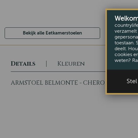
Welkom b
countrylif
verzamelt 
Bekijk alle Eetkamerstoelen
gepersonal
toestaan. 
deelt. Hou
cookies er
weten? Ra
Details
Kleuren
Ste
ARMSTOEL BELMONTE - CHEROKEE GRIJS