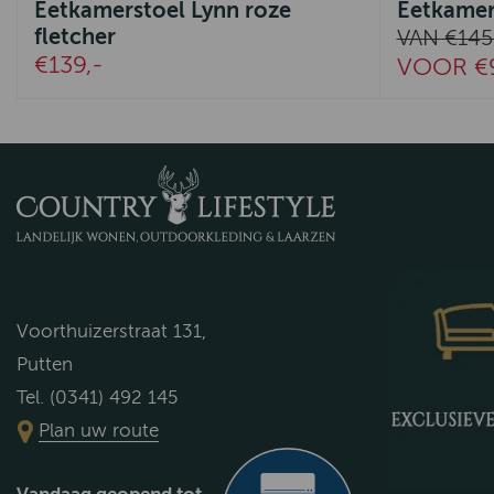
Eetkamerstoel Lynn roze
Eetkamer
fletcher
VAN €145
€139,-
VOOR €9
Voorthuizerstraat 131,
Putten
Tel. (0341) 492 145
Plan uw route