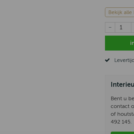
Bekijk all
Levertij
Interie
Bent u b
contact o
of houtst
492 145.