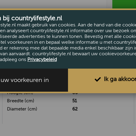
ij countrylifestyle.nl
estyle.nl maakt gebruik van cookies. Aan de hand van die cooki
en analyseert countrylifestyle.nl informatie over uw bezoek o
iseerde advertenties te kunnen tonen. Bevestig met alle cooki
Stel voorkeuren in en bepaal welke informatie u met countrylife
d er rekening mee dat bepaalde media enkel beschikbaar zijn i
van aanvaardt. countrylifestyle.nl bewaart uw cookievoorkeur
adpleeg ons
Privacybeleid
Ik ga akkoo
l uw voorkeuren in
AFMETINGEN
Hoogte (cm)
86
Breedte (cm)
51
Diameter (cm)
62