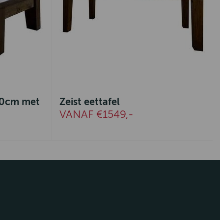
x80cm met
Zeist eettafel
VANAF €1549,-