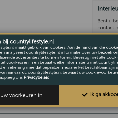
Interie
Bent u b
contact o
of houtst
ij countrylifestyle.nl
492 145.
estyle.nl maakt gebruik van cookies. Aan de hand van die cooki
en analyseert countrylifestyle.nl informatie over uw bezoek o
iseerde advertenties te kunnen tonen. Bevestig met alle cooki
Stel voorkeuren in en bepaal welke informatie u met countrylife
d er rekening mee dat bepaalde media enkel beschikbaar zijn i
van aanvaardt. countrylifestyle.nl bewaart uw cookievoorkeur
adpleeg ons
Privacybeleid
Ik ga akkoo
l uw voorkeuren in