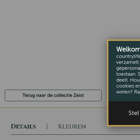
Welkom b
countrylif
verzamelt 
gepersonal
toestaan. 
deelt. Hou
cookies er
weten? Ra
Terug naar de collectie Zeist
Ste
Details
Kleuren