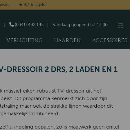
advies
★ 4,7 Trustpilot
(0341) 492 145
Vandaag geopend tot 17:00
VERLICHTING
HAARDEN
ACCESSOIRES
V-DRESSOIR 2 DRS, 2 LADEN EN 1
k massief eiken robuust TV-dressoir uit het
eist. Dit programma kenmerkt zich door zijn
itstraling maar ook de strakke lijnen waardoor dit
gemakkelijk combineerd.
 zelf u indeling bepalen, zo is maatwerk geen enkel