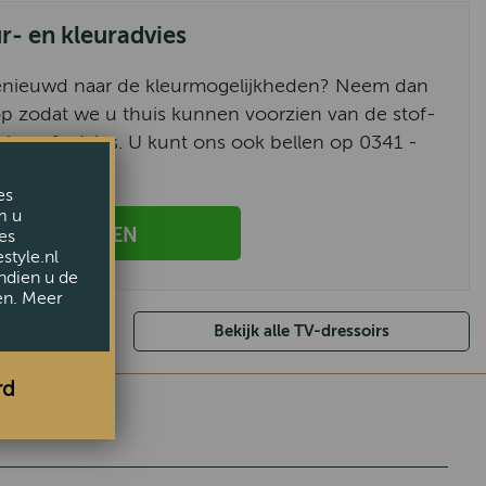
ur- en kleuradvies
enieuwd naar de kleurmogelijkheden? Neem dan
p zodat we u thuis kunnen voorzien van de stof-
alen of advies. U kunt ons ook bellen op 0341 -
es
m u
AANVRAGEN
es
style.nl
ndien u de
en. Meer
Bekijk alle TV-dressoirs
rd