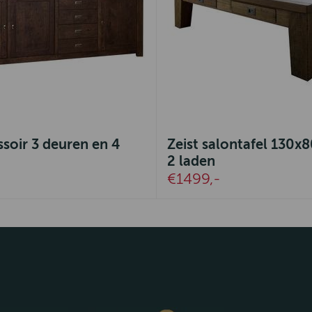
ssoir 3 deuren en 4
Zeist salontafel 130
2 laden
€1499,-