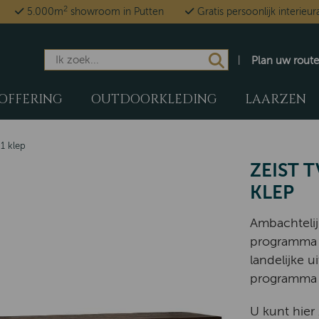
2
5.000m
showroom in Putten
Gratis persoonlijk interieur
Plan uw route
OFFERING
OUTDOORKLEDING
LAARZEN
 1 klep
ZEIST T
KLEP
Ambachtelij
programma Z
landelijke u
programma 
U kunt hier