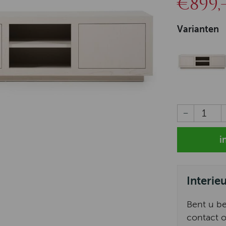
€899,
Varianten
Interie
Bent u b
contact o