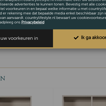
iseerde advertenties te kunnen tonen. Bevestig met alle cooki
Stel voorkeuren in en bepaal welke informatie u met countrylife
d er rekening mee dat bepaalde media enkel beschikbaar zijn i
AFMETINGEN
van aanvaardt. countrylifestyle.nl bewaart uw cookievoorkeur
adpleeg ons
Privacybeleid
Hoogte (cm)
45
Breedte (cm)
200
Ik ga akkoo
Diepte (cm)
42
l uw voorkeuren in
EN