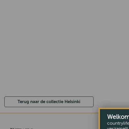
Terug naar de collectie Helsinki
Welkom b
countrylif
verzamelt 