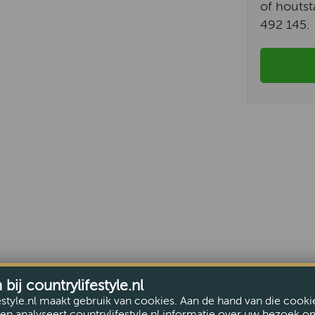
of houtst
492 145.
ij countrylifestyle.nl
estyle.nl maakt gebruik van cookies. Aan de hand van die cooki
en analyseert countrylifestyle.nl informatie over uw bezoek o