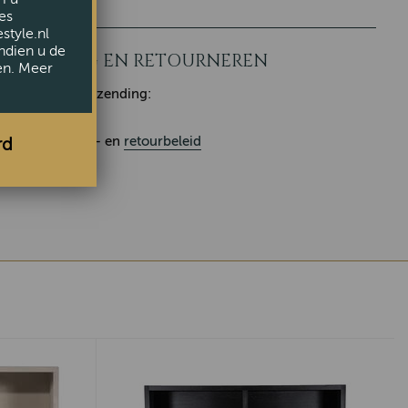
es
style.nl
ndien u de
LEVERING EN RETOURNEREN
en. Meer
Klaar voor verzending:
Ons
leverings
- en
retourbeleid
rd