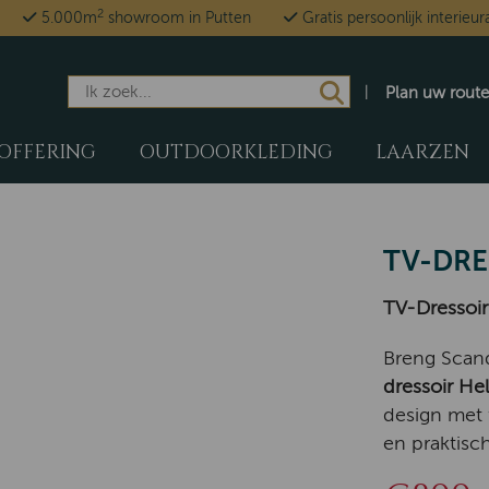
2
5.000m
showroom in Putten
Gratis persoonlijk interieur
Plan uw route
OFFERING
OUTDOORKLEDING
LAARZEN
TV-DRE
TV-Dressoir 
Breng Scand
dressoir Hel
design met f
en praktisc