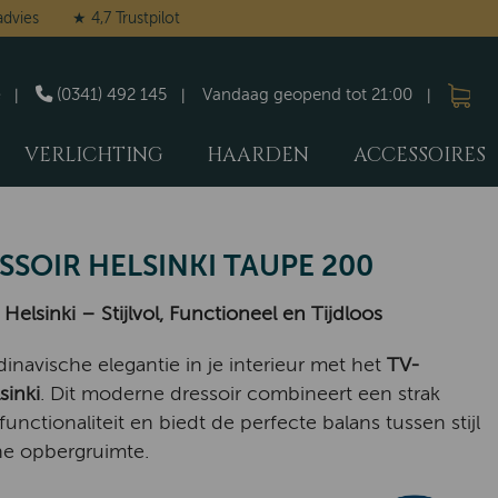
advies
★ 4,7 Trustpilot
(0341) 492 145
Vandaag geopend tot 21:00
VERLICHTING
HAARDEN
ACCESSOIRES
SSOIR HELSINKI TAUPE 200
Helsinki – Stijlvol, Functioneel en Tijdloos
inavische elegantie in je interieur met het
TV-
sinki
. Dit moderne dressoir combineert een strak
unctionaliteit en biedt de perfecte balans tussen stijl
he opbergruimte.