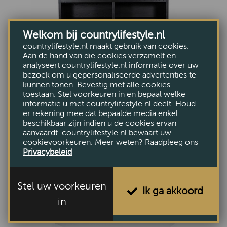
Welkom bij countrylifestyle.nl
countrylifestyle.nl maakt gebruik van cookies.
Aan de hand van die cookies verzamelt en
analyseert countrylifestyle.nl informatie over uw
Kabinet Helsinki 200x220cm 4-drs 2
bezoek om u gepersonaliseerde advertenties te
kunnen tonen. Bevestig met alle cookies
laden zwart
toestaan. Stel voorkeuren in en bepaal welke
€2399,-
informatie u met countrylifestyle.nl deelt. Houd
er rekening mee dat bepaalde media enkel
beschikbaar zijn indien u de cookies ervan
aanvaardt. countrylifestyle.nl bewaart uw
cookievoorkeuren. Meer weten? Raadpleeg ons
Privacybeleid
Stel uw voorkeuren
Ik ga akkoord
in