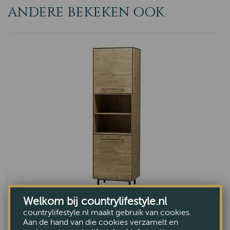
ANDERE BEKEKEN OOK
Welkom bij countrylifestyle.nl
Rancho wandkast
countrylifestyle.nl maakt gebruik van cookies.
VAN €1035,-
Aan de hand van die cookies verzamelt en
VOOR €879,-