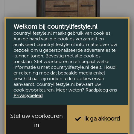
Welkom bij countrylifestyle.nl
countrylifestyle.nl maakt gebruik van cookies.
Aan de hand van die cookies verzamelt en
Den Haag Barkast
analyseert countrylifestyle.nl informatie over uw
VAN €1565,-
bezoek om u gepersonaliseerde advertenties te
VOOR €1329,-
kunnen tonen. Bevestig met alle cookies
toestaan. Stel voorkeuren in en bepaal welke
informatie u met countrylifestyle.nl deelt. Houd
er rekening mee dat bepaalde media enkel
beschikbaar zijn indien u de cookies ervan
aanvaardt. countrylifestyle.nl bewaart uw
cookievoorkeuren. Meer weten? Raadpleeg ons
Privacybeleid
Stel uw voorkeuren
Ik ga akkoord
in