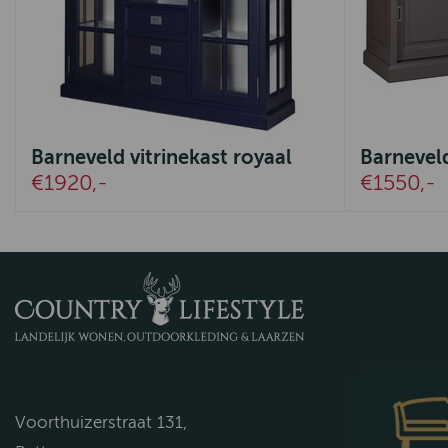
Barneveld vitrinekast royaal
Barnevel
€1920,-
€1550,-
Voorthuizerstraat 131,