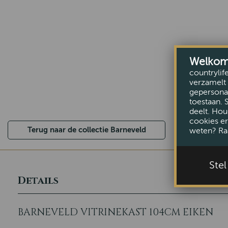
Welkom b
countrylif
verzamelt 
gepersonal
toestaan. 
deelt. Hou
cookies er
Terug naar de collectie Barneveld
weten? Ra
Ste
Details
BARNEVELD VITRINEKAST 104CM EIKEN