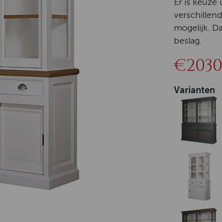
Er is keuze
verschillen
mogelijk. D
beslag.
€2030
Varianten