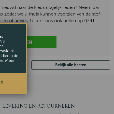
enieuwd naar de kleurmogelijkheden? Neem dan
p zodat we u thuis kunnen voorzien van de stof-
alen of advies. U kunt ons ook bellen op 0341 -
es
m u
AANVRAGEN
es
style.nl
ndien u de
en. Meer
Bekijk alle Kasten
rd
LEVERING EN RETOURNEREN