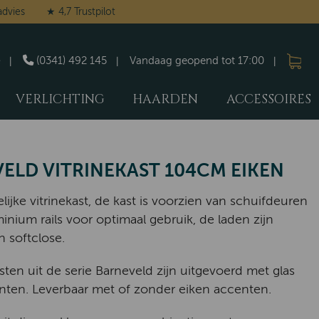
advies
★ 4,7 Trustpilot
(0341) 492 145
Vandaag geopend tot 17:00
VERLICHTING
HAARDEN
ACCESSOIRES
ELD VITRINEKAST 104CM EIKEN
lijke vitrinekast, de kast is voorzien van schuifdeuren
inium rails voor optimaal gebruik, de laden zijn
n softclose.
sten uit de serie Barneveld zijn uitgevoerd met glas
anten. Leverbaar met of zonder eiken accenten.