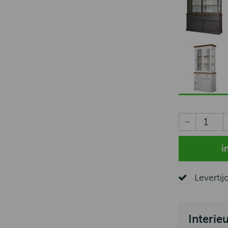
Levertij
Interie