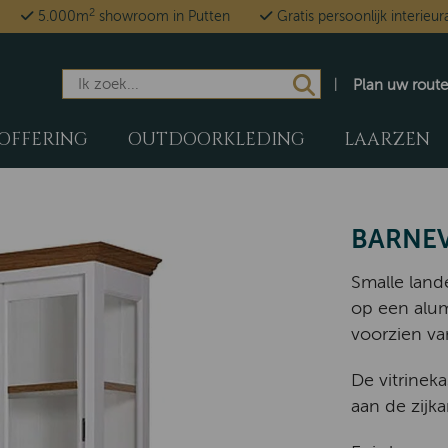
2
5.000m
showroom in Putten
Gratis persoonlijk interieur
Plan uw route
OFFERING
OUTDOORKLEDING
LAARZEN
BARNEV
Smalle lande
op een alum
voorzien va
De vitrineka
aan de zijk