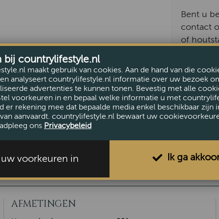
Bent u b
contact o
of houtst
492 145.
ij countrylifestyle.nl
estyle.nl maakt gebruik van cookies. Aan de hand van die cooki
en analyseert countrylifestyle.nl informatie over uw bezoek o
iseerde advertenties te kunnen tonen. Bevestig met alle cooki
Stel voorkeuren in en bepaal welke informatie u met countrylife
d er rekening mee dat bepaalde media enkel beschikbaar zijn i
van aanvaardt. countrylifestyle.nl bewaart uw cookievoorkeur
adpleeg ons
Privacybeleid
Ik ga akkoo
l uw voorkeuren in
AFMETINGEN