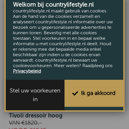
VAN €730,-
Welkom bij countrylifestyle.nl
VOOR €615,-
countrylifestyle.nl maakt gebruik van cookies.
Aan de hand van die cookies verzamelt en
analyseert countrylifestyle.nl informatie over uw
bezoek om u gepersonaliseerde advertenties te
kunnen tonen. Bevestig met alle cookies
toestaan. Stel voorkeuren in en bepaal welke
informatie u met countrylifestyle.nl deelt. Houd
er rekening mee dat bepaalde media enkel
beschikbaar zijn indien u de cookies ervan
aanvaardt. countrylifestyle.nl bewaart uw
cookievoorkeuren. Meer weten? Raadpleeg ons
Privacybeleid
Stel uw voorkeuren
Ik ga akkoord
in
Tivoli dressoir hoog
VAN €1820,-