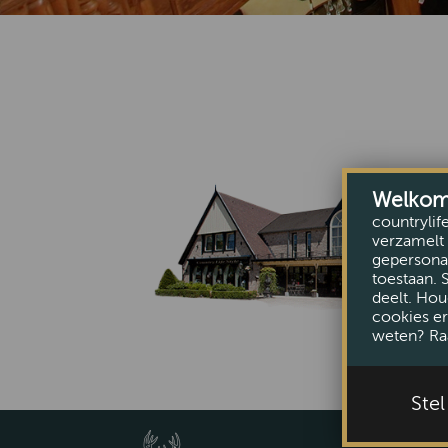
Welkom b
countrylif
verzamelt 
gepersonal
toestaan. 
deelt. Hou
cookies er
weten? Ra
Ste