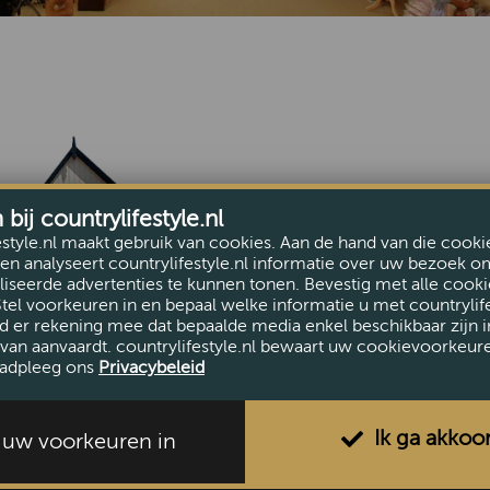
Pagina niet gevonden
ij countrylifestyle.nl
Deze pagina bestaat n
estyle.nl maakt gebruik van cookies. Aan de hand van die cooki
Ga terug naar de
hom
en analyseert countrylifestyle.nl informatie over uw bezoek o
iseerde advertenties te kunnen tonen. Bevestig met alle cooki
Stel voorkeuren in en bepaal welke informatie u met countrylife
d er rekening mee dat bepaalde media enkel beschikbaar zijn i
van aanvaardt. countrylifestyle.nl bewaart uw cookievoorkeur
adpleeg ons
Privacybeleid
Ik ga akkoo
l uw voorkeuren in