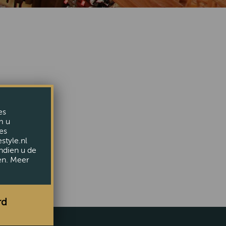
iet meer.
es
epage
m u
es
style.nl
ndien u de
en. Meer
rd