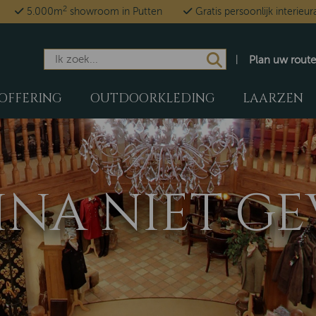
2
5.000m
showroom in Putten
Gratis persoonlijk interieur
Plan uw route
OFFERING
OUTDOORKLEDING
LAARZEN
GINA NIET 