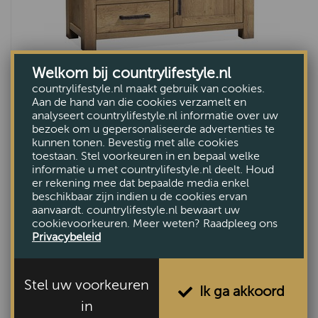
Welkom bij countrylifestyle.nl
countrylifestyle.nl maakt gebruik van cookies.
Aan de hand van die cookies verzamelt en
Nijkerk TV-dressoir smal
analyseert countrylifestyle.nl informatie over uw
bezoek om u gepersonaliseerde advertenties te
VAN €780,-
kunnen tonen. Bevestig met alle cookies
VOOR €659,-
toestaan. Stel voorkeuren in en bepaal welke
informatie u met countrylifestyle.nl deelt. Houd
er rekening mee dat bepaalde media enkel
beschikbaar zijn indien u de cookies ervan
aanvaardt. countrylifestyle.nl bewaart uw
cookievoorkeuren. Meer weten? Raadpleeg ons
Privacybeleid
Stel uw voorkeuren
Ik ga akkoord
in