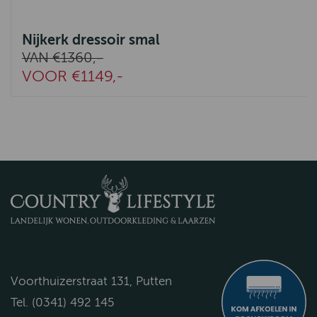
Nijkerk dressoir smal
VAN €1360,-
VOOR €1149,-
Voorthuizerstraat 131, Putten
Tel. (0341) 492 145