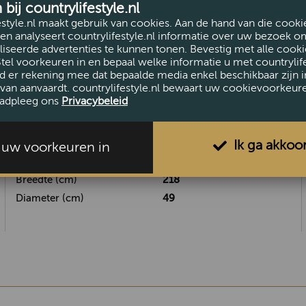
ij countrylifestyle.nl
estyle.nl maakt gebruik van cookies. Aan de hand van die cooki
en analyseert countrylifestyle.nl informatie over uw bezoek o
iseerde advertenties te kunnen tonen. Bevestig met alle cooki
Stel voorkeuren in en bepaal welke informatie u met countrylife
d er rekening mee dat bepaalde media enkel beschikbaar zijn i
van aanvaardt. countrylifestyle.nl bewaart uw cookievoorkeur
adpleeg ons
Privacybeleid
AFMETINGEN
Ik ga akkoo
l uw voorkeuren in
Hoogte (cm)
90
Breedte (cm)
218
Diameter (cm)
49