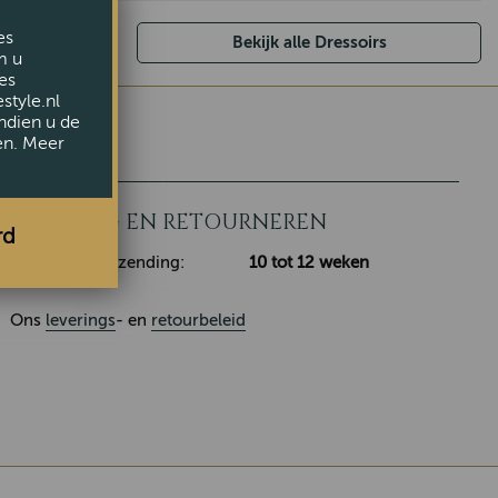
es
Bekijk alle Dressoirs
m u
es
style.nl
ndien u de
en. Meer
LEVERING EN RETOURNEREN
rd
Klaar voor verzending:
10 tot 12 weken
Ons
leverings
- en
retourbeleid