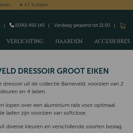
advies
★ 4,7 Trustpilot
(0341) 492 145
Vandaag geopend tot 21:00
VERLICHTING
HAARDEN
ACCESSOIRES
ELD DRESSOIR GROOT EIKEN
 dressoir uit de collectie Barneveld, voorzien van 2
fdeuren en 4 laden.
n lopen over een aluminium rails voor optimaal
de laden zijn voorzien van softclose.
uit diverse kleuren en verschillende soorten beslag.