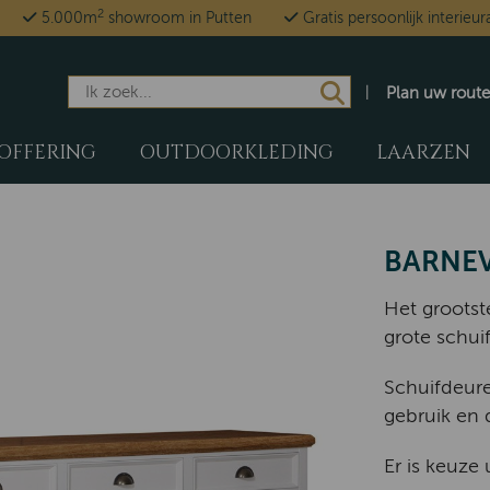
2
5.000m
showroom in Putten
Gratis persoonlijk interieur
Plan uw route
OFFERING
OUTDOORKLEDING
LAARZEN
BARNEV
Het grootste
grote schui
Schuifdeure
gebruik en 
Er is keuze 