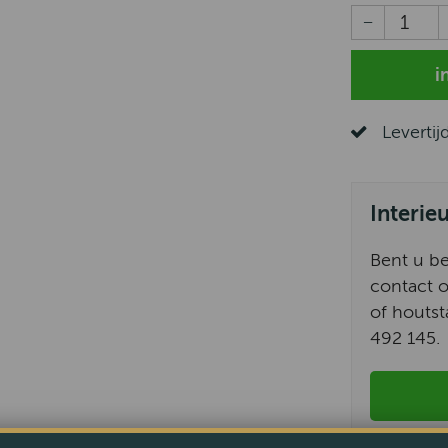
Levertij
Interie
Bent u b
contact o
of houtst
492 145.