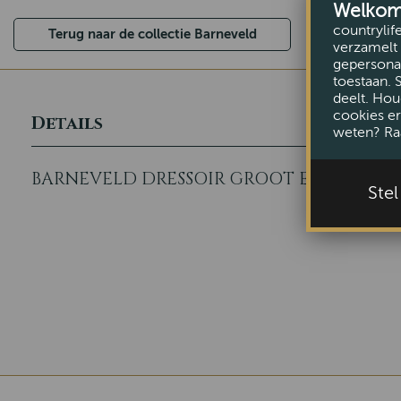
Welkom b
countrylif
Terug naar de collectie Barneveld
verzamelt 
gepersonal
toestaan. 
deelt. Hou
cookies er
Details
weten? Ra
BARNEVELD DRESSOIR GROOT EIKEN
Ste