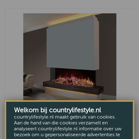
Welkom bij countrylifestyle.nl
Elektrische inbouwhaard Fair Fires Tru
countrylifestyle.nl maakt gebruik van cookies.
Vizion Solution 1250 Tweezijdig
Aan de hand van die cookies verzamelt en
€3595,-
analyseert countrylifestyle.nl informatie over uw
bezoek om u gepersonaliseerde advertenties te