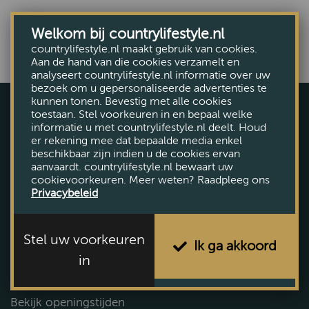
Welkom bij countrylifestyle.nl
countrylifestyle.nl maakt gebruik van cookies.
Aan de hand van die cookies verzamelt en
analyseert countrylifestyle.nl informatie over uw
bezoek om u gepersonaliseerde advertenties te
kunnen tonen. Bevestig met alle cookies
toestaan. Stel voorkeuren in en bepaal welke
informatie u met countrylifestyle.nl deelt. Houd
er rekening mee dat bepaalde media enkel
beschikbaar zijn indien u de cookies ervan
aanvaardt. countrylifestyle.nl bewaart uw
cookievoorkeuren. Meer weten? Raadpleeg ons
Privacybeleid
Voorthuizerstraat 131, Putten
Tel. (0341) 492 145
Stel uw voorkeuren
Plan uw route
Ik ga akkoord
in
Vandaag geopend tot 21:00
Bekijk openingstijden