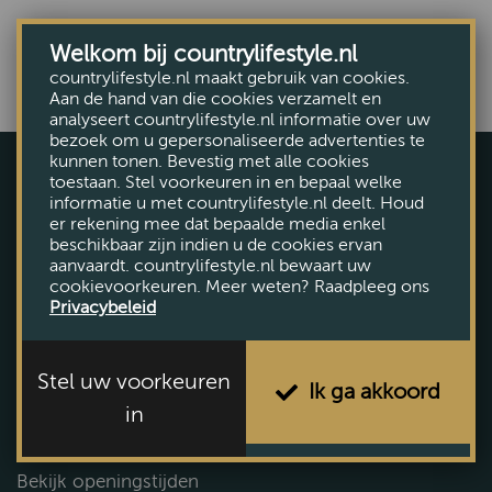
Welkom bij countrylifestyle.nl
countrylifestyle.nl maakt gebruik van cookies.
Aan de hand van die cookies verzamelt en
analyseert countrylifestyle.nl informatie over uw
bezoek om u gepersonaliseerde advertenties te
kunnen tonen. Bevestig met alle cookies
toestaan. Stel voorkeuren in en bepaal welke
informatie u met countrylifestyle.nl deelt. Houd
er rekening mee dat bepaalde media enkel
beschikbaar zijn indien u de cookies ervan
aanvaardt. countrylifestyle.nl bewaart uw
cookievoorkeuren. Meer weten? Raadpleeg ons
Privacybeleid
Voorthuizerstraat 131, Putten
Tel. (0341) 492 145
Stel uw voorkeuren
Plan uw route
Ik ga akkoord
in
Vandaag gesloten
Bekijk openingstijden