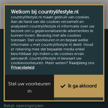
Welkom bij countrylifestyle.nl
countrylifestyle.nl maakt gebruik van cookies.
Aan de hand van die cookies verzamelt en
analyseert countrylifestyle.nl informatie over uw
bezoek om u gepersonaliseerde advertenties te
kunnen tonen. Bevestig met alle cookies
toestaan. Stel voorkeuren in en bepaal welke
informatie u met countrylifestyle.nl deelt. Houd
er rekening mee dat bepaalde media enkel
beschikbaar zijn indien u de cookies ervan
aanvaardt. countrylifestyle.nl bewaart uw
cookievoorkeuren. Meer weten? Raadpleeg ons
Privacybeleid
Voorthuizerstraat 131, Putten
Tel. (0341) 492 145
Stel uw voorkeuren
Plan uw route
Ik ga akkoord
in
Vandaag geopend tot 17:00
Bekijk openingstijden