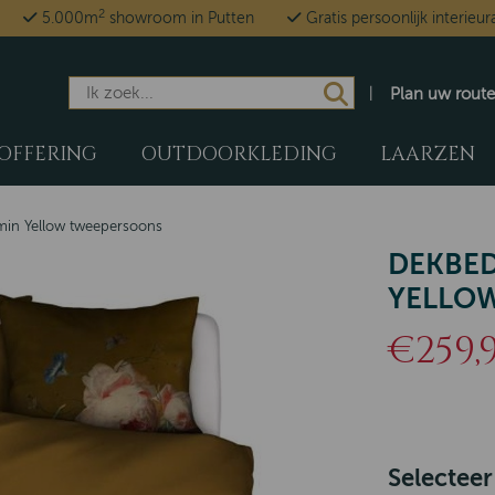
2
5.000m
showroom in Putten
Gratis persoonlijk interieur
Plan uw route
OFFERING
OUTDOORKLEDING
LAARZEN
in Yellow tweepersoons
DEKBE
YELLO
€259,
Selecteer