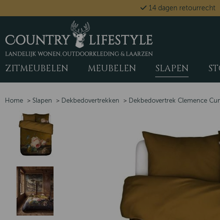
14 dagen retourrecht
ZITMEUBELEN
MEUBELEN
SLAPEN
ST
Home
>
Slapen
>
Dekbedovertrekken
>
Dekbedovertrek Clemence Cum