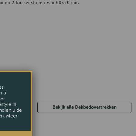
m en 2 kussenslopen van 60x70 cm.
es
m u
es
style.nl
Bekijk alle Dekbedovertrekken
ndien u de
en. Meer