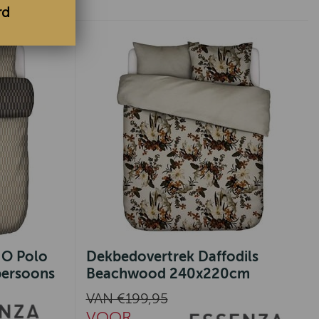
rd
 O Polo
Dekbedovertrek Daffodils
persoons
Beachwood 240x220cm
VAN €199,95
VOOR