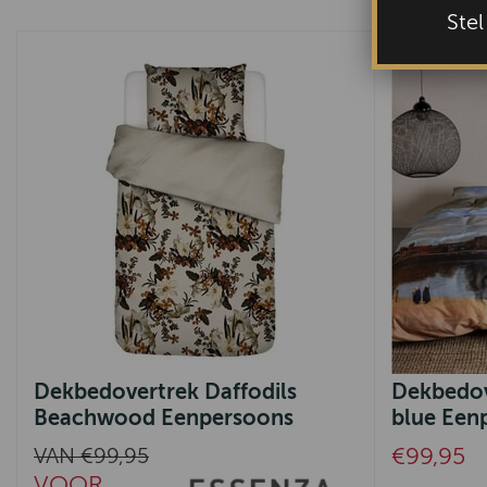
Ste
Dekbedovertrek Daffodils
Dekbedov
Beachwood Eenpersoons
blue Een
€99,95
VAN €99,95
VOOR