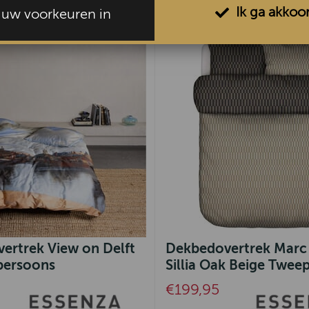
Ik ga akkoo
l uw voorkeuren in
ertrek View on Delft
Dekbedovertrek Marc
persoons
Sillia Oak Beige Twee
€199,95