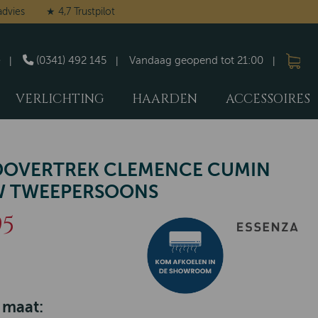
advies
★ 4,7 Trustpilot
(0341) 492 145
Vandaag geopend tot 21:00
VERLICHTING
HAARDEN
ACCESSOIRES
DOVERTREK CLEMENCE CUMIN
W TWEEPERSOONS
95
 maat: