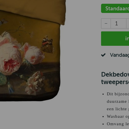
Standaar
i
Vandaag
Dekbedov
tweepers
Dit bijzon
duurzame l
een lichte 
Wasbaar op
Omvang lev