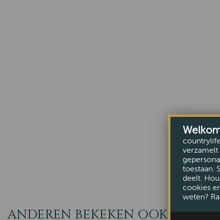
Welkom b
countrylif
verzamelt 
gepersonal
toestaan. 
deelt. Hou
cookies er
weten? Ra
ANDEREN BEKEKEN OOK