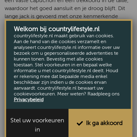
een vaste capuchon en een trekkoord in de taille,
waardoor het goed aansluit en je droog blijft. Dit
lange jack is gevoerd met onze kenmerkende
tartan en weerspiegelt perfect ons vertrouwde
Welkom bij countrylifestyle.nl
vakmanschap.
countrylifestyle.nl maakt gebruik van cookies.
Aan de hand van die cookies verzamelt en
Buitenkant: 75% katoen, 25% polyamide,
analyseert countrylifestyle.nl informatie over uw
bezoek om u gepersonaliseerde advertenties te
membraan: 100% polyurethaan.
kunnen tonen. Bevestig met alle cookies
toestaan. Stel voorkeuren in en bepaal welke
Binnenkant: 100% polyester.
informatie u met countrylifestyle.nl deelt. Houd
er rekening mee dat bepaalde media enkel
Logo op de klep van de linkerzak en badge op het
beschikbaar zijn indien u de cookies ervan
aanvaardt. countrylifestyle.nl bewaart uw
midden van de achterkant.
cookievoorkeuren. Meer weten? Raadpleeg ons
Privacybeleid
Lengte achterkant: 106,5 cm.
Machinewasbaar op 30 °C.
Stel uw voorkeuren
Ik ga akkoord
in
Apart wassen.