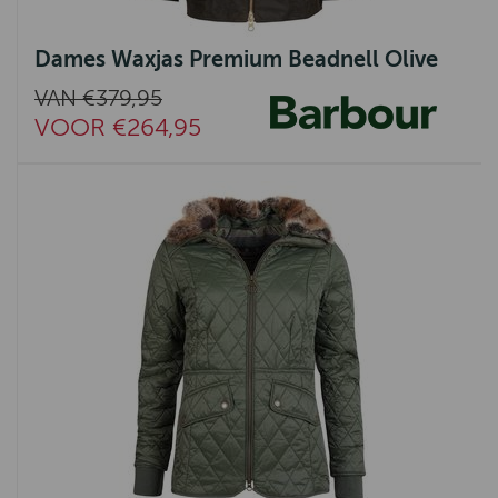
Dames Waxjas Premium Beadnell Olive
VAN €379,95
VOOR €264,95