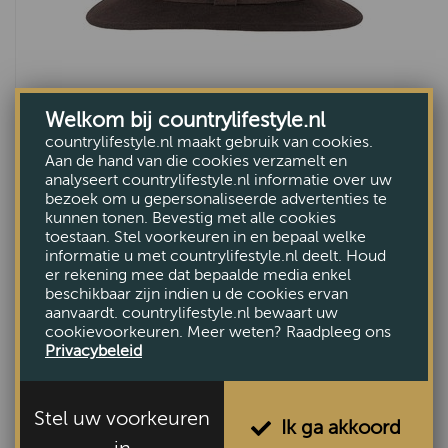
Welkom bij countrylifestyle.nl
Vittorio Crushable brown
countrylifestyle.nl maakt gebruik van cookies.
Aan de hand van die cookies verzamelt en
VAN €65,-
analyseert countrylifestyle.nl informatie over uw
VOOR €49,95
bezoek om u gepersonaliseerde advertenties te
kunnen tonen. Bevestig met alle cookies
toestaan. Stel voorkeuren in en bepaal welke
informatie u met countrylifestyle.nl deelt. Houd
er rekening mee dat bepaalde media enkel
beschikbaar zijn indien u de cookies ervan
aanvaardt. countrylifestyle.nl bewaart uw
cookievoorkeuren. Meer weten? Raadpleeg ons
Privacybeleid
Stel uw voorkeuren
Ik ga akkoord