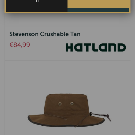
in
Stevenson Crushable Tan
€84,99