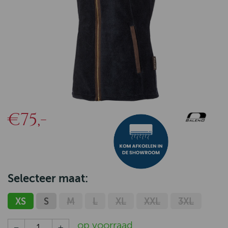
€75,-
Selecteer maat:
XS
S
M
L
XL
XXL
3XL
op voorraad