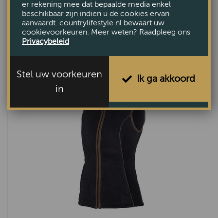
er rekening mee dat bepaalde media enkel
Dames bodywarmer Middleton
beschikbaar zijn indien u de cookies ervan
Framboos
aanvaardt. countrylifestyle.nl bewaart uw
cookievoorkeuren. Meer weten? Raadpleeg ons
€109,95
Privacybeleid
Stel uw voorkeuren
Ik ga akkoord
in