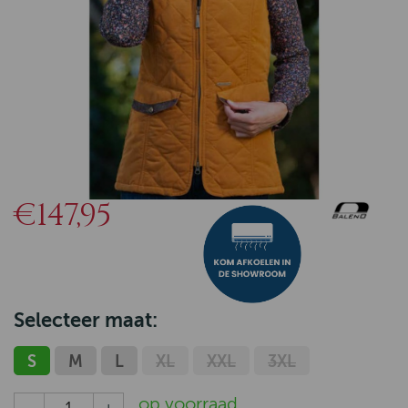
€147,95
Selecteer maat:
S
M
L
XL
XXL
3XL
op voorraad