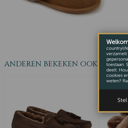
Welkom b
countrylif
verzamelt 
gepersonal
ANDEREN BEKEKEN OOK
toestaan. 
deelt. Hou
cookies er
weten? Ra
Ste