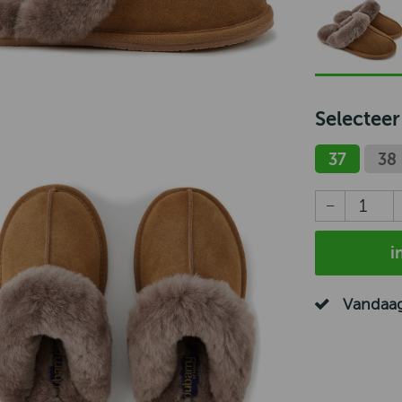
Selecteer
37
38
i
Vandaag