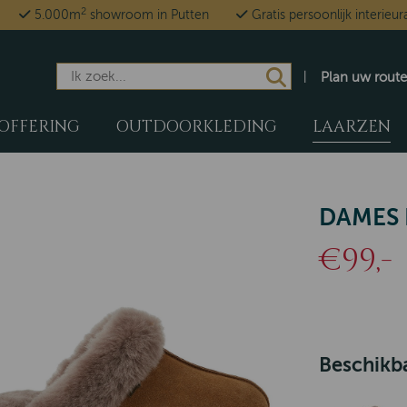
2
5.000m
showroom in Putten
Gratis persoonlijk interieur
Plan uw route
OFFERING
OUTDOORKLEDING
LAARZEN
DAMES 
€99,-
Beschikba