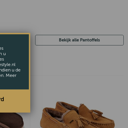
Bekijk alle Pantoffels
es
m u
es
style.nl
ndien u de
en. Meer
rd