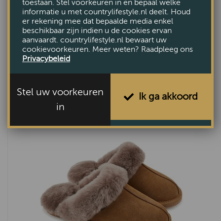
toestaan. Stel voorkeuren in en bepaal welke
informatie u met countrylifestyle.nl deelt. Houd
er rekening mee dat bepaalde media enkel
beschikbaar zijn indien u de cookies ervan
aanvaardt. countrylifestyle.nl bewaart uw
cookievoorkeuren. Meer weten? Raadpleeg ons
Privacybeleid
Dames pantoffel Rockmill French Navy
€99,-
Stel uw voorkeuren
Ik ga akkoord
in