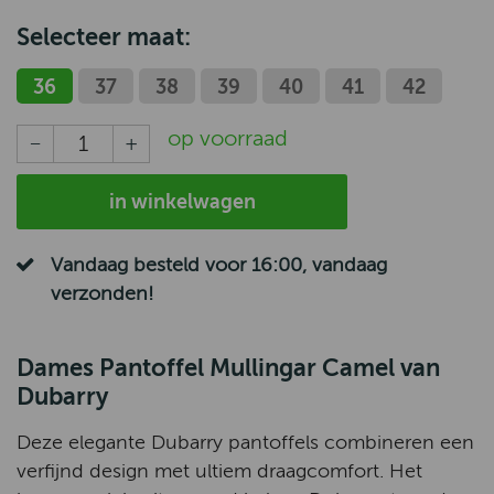
Selecteer maat:
36
37
38
39
40
41
42
op voorraad
in winkelwagen
Vandaag besteld voor 16:00, vandaag
verzonden!
Dames Pantoffel Mullingar Camel van
Dubarry
Deze elegante Dubarry pantoffels combineren een
verfijnd design met ultiem draagcomfort. Het