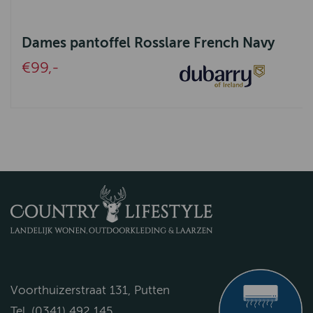
Dames pantoffel Rosslare French Navy
€99,-
Voorthuizerstraat 131, Putten
Tel. (0341) 492 145