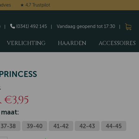
advies
★ 4,7 Trustpilot
e
(0341) 492 145
Vandaag geopend tot 17:30
VERLICHTING
HAARDEN
ACCESSOIRES
PRINCESS
5
€3,95
 maat:
37-38
39-40
41-42
42-43
44-45