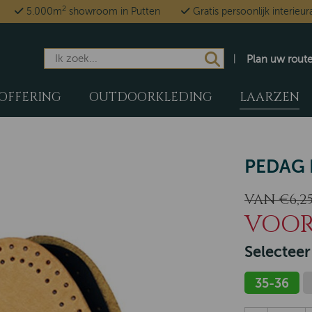
2
5.000m
showroom in Putten
Gratis persoonlijk interieur
Plan uw rout
OFFERING
OUTDOORKLEDING
LAARZEN
PEDAG 
VAN €6,2
VOOR 
Selecteer
35-36