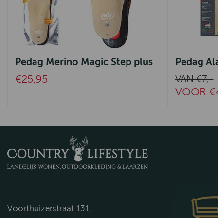
Pedag Merino Magic Step plus
Pedag Al
€25,95
VAN €7,-
VOOR €
Voorthuizerstraat 131,