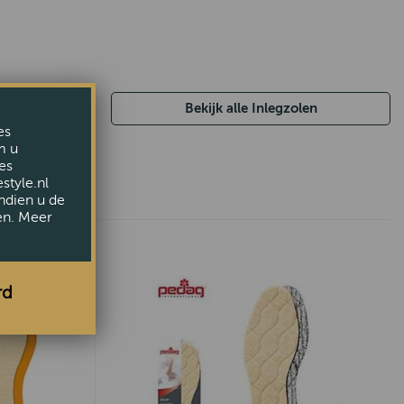
Bekijk alle Inlegzolen
es
m u
es
style.nl
ndien u de
en. Meer
rd