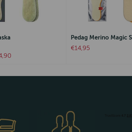
aska
Pedag Merino Magic S
€14,95
4,90