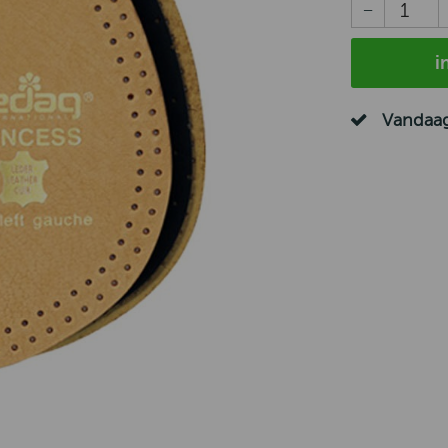
i
Vandaag