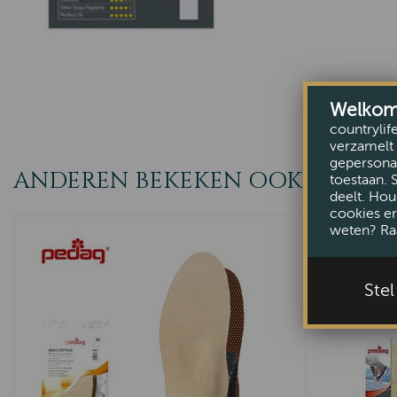
Welkom b
countrylif
verzamelt 
gepersonal
ANDEREN BEKEKEN OOK
toestaan. 
deelt. Hou
cookies er
weten? Ra
Ste