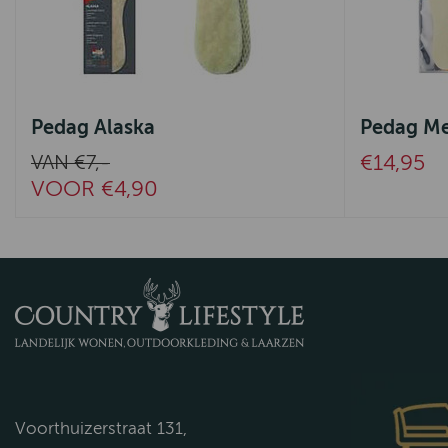
Pedag Alaska
Pedag Me
€14,95
VAN €7,-
VOOR €4,90
Voorthuizerstraat 131,