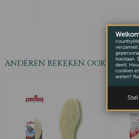
Welkom b
countrylif
verzamelt 
gepersonal
toestaan. 
ANDEREN BEKEKEN OOK
deelt. Hou
cookies er
weten? Ra
Ste