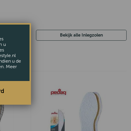
Bekijk alle Inlegzolen
es
m u
es
style.nl
ndien u de
en. Meer
rd