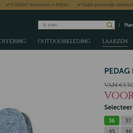
2
5.000m
showroom in Putten
Gratis persoonlijk interieur
Pla
OFFERING
OUTDOORKLEDING
LAARZEN
PEDAG
VAN €5,5
VOOR 
Selecteer
36
37
45
46