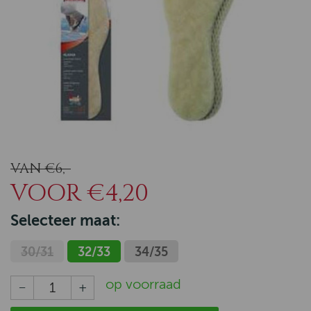
VAN €6,-
VOOR €4,20
Selecteer maat:
30/31
32/33
34/35
op voorraad