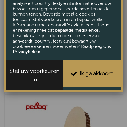
analyseert countrylifestyle.nl informatie over uw
bezoek om u gepersonaliseerde advertenties te
kunnen tonen. Bevestig met alle cookies
toestaan. Stel voorkeuren in en bepaal welke
informatie u met countrylifestyle.nl deelt. Houd
er rekening mee dat bepaalde media enkel
beschikbaar zijn indien u de cookies ervan
aanvaardt. countrylifestyle.nl bewaart uw
cookievoorkeuren. Meer weten? Raadpleeg ons
Privacybeleid
Pedag Master
Stel uw voorkeuren
Ik ga akkoord
VAN €16,99
in
VOOR €11,90