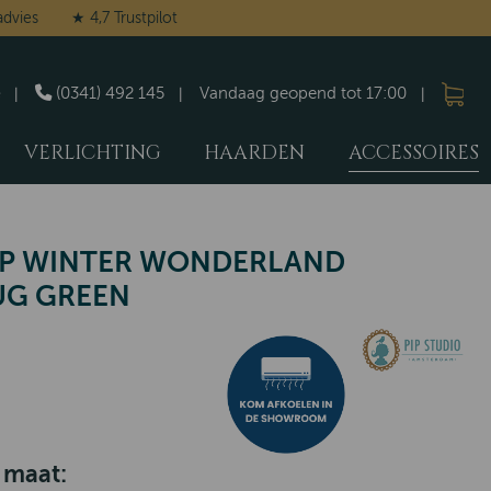
advies
★ 4,7 Trustpilot
(0341) 492 145
Vandaag geopend tot 17:00
VERLICHTING
HAARDEN
ACCESSOIRES
OP WINTER WONDERLAND
UG GREEN
 maat: