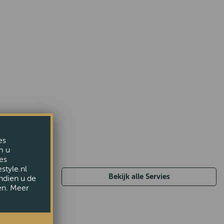
es
m u
es
style.nl
Bekijk alle Servies
ndien u de
en. Meer