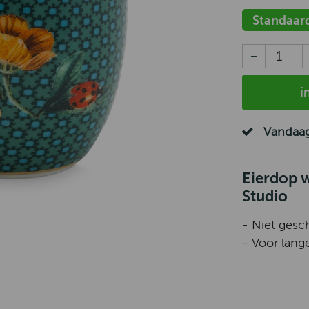
Standaar
i
Vandaag
Eierdop 
Studio
- Niet gesc
- Voor lang