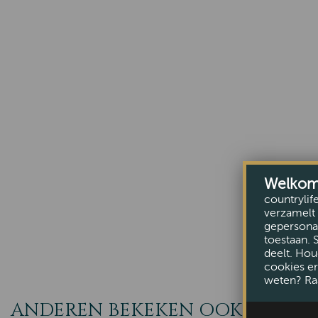
Welkom b
countrylif
verzamelt 
gepersonal
toestaan. 
deelt. Hou
cookies er
weten? Ra
ANDEREN BEKEKEN OOK