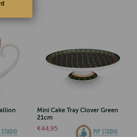
rd
allion
Mini Cake Tray Clover Green
21cm
€44,95