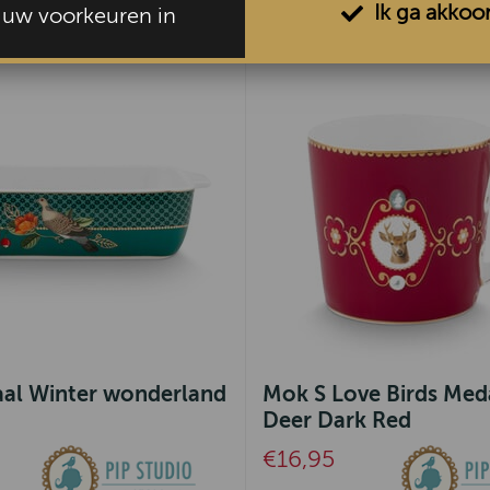
Ik ga akkoo
l uw voorkeuren in
al Winter wonderland
Mok S Love Birds Med
Deer Dark Red
€16,95