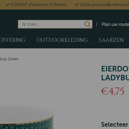
2
5.000m
showroom in Putten
Gratis persoonlijk interieur
Plan uw route
OFFERING
OUTDOORKLEDING
LAARZEN
ybug Green
EIERD
LADYB
€4,75
Selecteer