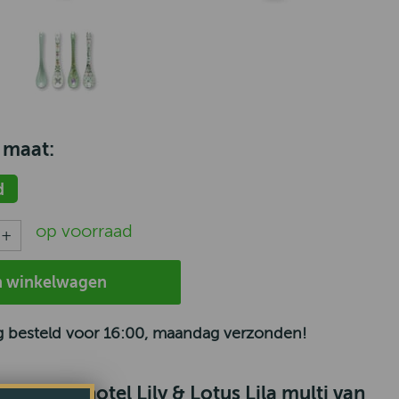
 maat:
d
op voorraad
n winkelwagen
 besteld voor 16:00, maandag verzonden!
kop en schotel Lily & Lotus Lila multi van