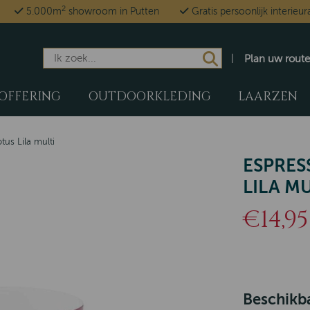
2
5.000m
showroom in Putten
Gratis persoonlijk interieur
Plan uw route
OFFERING
OUTDOORKLEDING
LAARZEN
tus Lila multi
ESPRES
LILA MU
€14,95
Beschikba