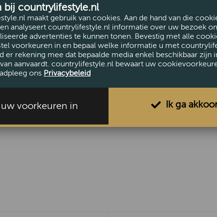
ij countrylifestyle.nl
PiP Studi
estyle.nl maakt gebruik van cookies. Aan de hand van die cooki
en analyseert countrylifestyle.nl informatie over uw bezoek o
Deze espresso 
iseerde advertenties te kunnen tonen. Bevestig met alle cooki
kopje is versi
Stel voorkeuren in en bepaal welke informatie u met countrylife
bloemen en sie
d er rekening mee dat bepaalde media enkel beschikbaar zijn i
van aanvaardt. countrylifestyle.nl bewaart uw cookievoorkeur
kopje een moder
adpleeg ons
Privacybeleid
Lotus is het ee
magnetron- en
Ik ga akkoo
l uw voorkeuren in
Inhoud