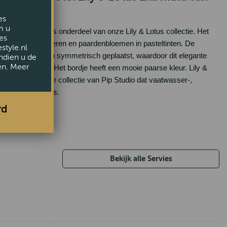
o
es
m u
kop & schotel is onderdeel van onze Lily & Lotus collectie. Het 
es
erd met lotusbladeren en paardenbloemen in pasteltinten. De 
style.nl
rlijke varens zijn symmetrisch geplaatst, waardoor dit elegante 
ndien u de
en. Meer
ne twist krijgt. Het bordje heeft een mooie paarse kleur. Lily & 
rste servies in de collectie van Pip Studio dat vaatwasser-, 
 ovenbestendig is.
rd
: 120 ml
Bekijk alle Servies