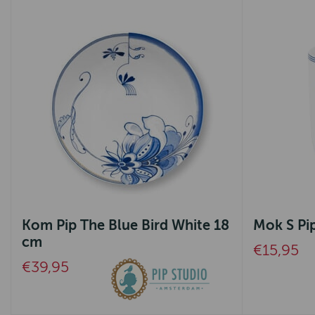
Kom Pip The Blue Bird White 18
Mok S Pip
cm
€15,95
€39,95