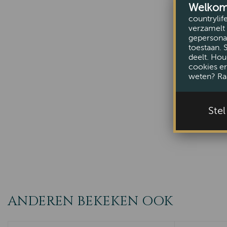
Welkom b
countrylif
verzamelt 
gepersonal
toestaan. 
deelt. Hou
cookies er
weten? Ra
Ste
ANDEREN BEKEKEN OOK