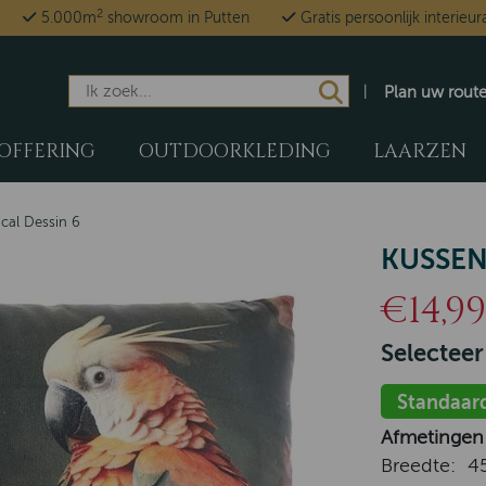
2
5.000m
showroom in Putten
Gratis persoonlijk interieur
Plan uw rout
OFFERING
OUTDOORKLEDING
LAARZEN
cal Dessin 6
KUSSEN
€14,99
Selecteer
Standaar
Afmetingen
Breedte:
4