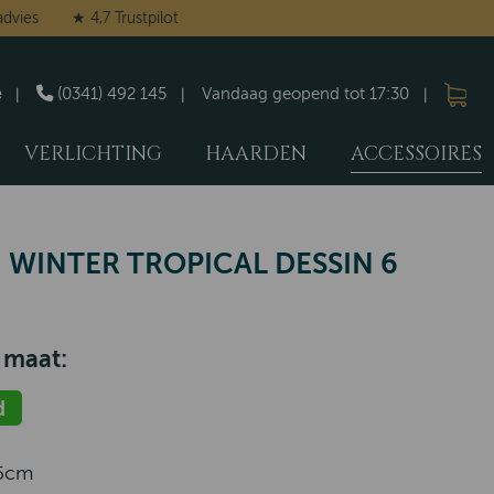
advies
★ 4,7 Trustpilot
e
(0341) 492 145
Vandaag geopend tot 17:30
VERLICHTING
HAARDEN
ACCESSOIRES
 WINTER TROPICAL DESSIN 6
 maat:
d
5cm