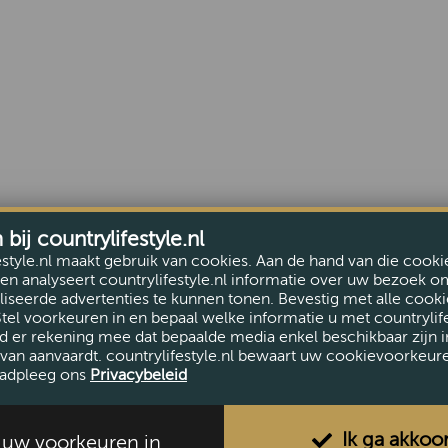
ij countrylifestyle.nl
estyle.nl maakt gebruik van cookies. Aan de hand van die cooki
en analyseert countrylifestyle.nl informatie over uw bezoek o
iseerde advertenties te kunnen tonen. Bevestig met alle cooki
Stel voorkeuren in en bepaal welke informatie u met countrylife
d er rekening mee dat bepaalde media enkel beschikbaar zijn i
van aanvaardt. countrylifestyle.nl bewaart uw cookievoorkeur
adpleeg ons
Privacybeleid
Ik ga akkoo
l uw voorkeuren in