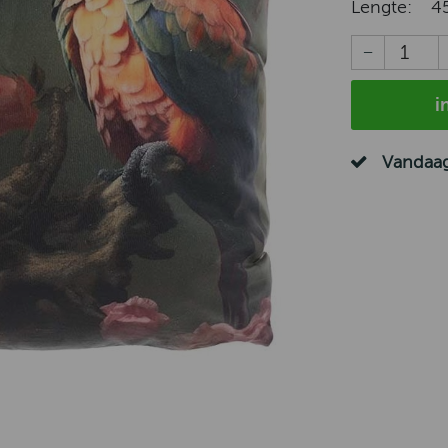
Lengte:
4
i
Vandaag