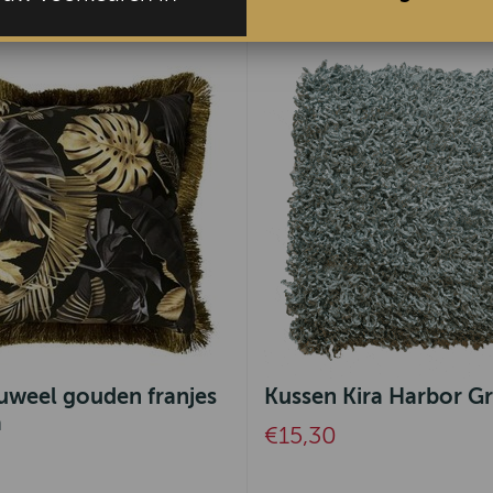
uweel gouden franjes
Kussen Kira Harbor G
a
€15,30