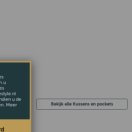
es
m u
es
style.nl
ndien u de
Bekijk alle Kussens en pockets
en. Meer
rd