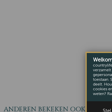
Welkom b
countrylif
verzamelt 
gepersonal
toestaan. 
deelt. Hou
cookies er
weten? Ra
ANDEREN BEKEKEN OOK
Ste