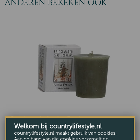
ANDEREN BEKEKEN OOK
Geurkaarsje festive Frasier
Welkom bij countrylifestyle.nl
€2,85
countrylifestyle.nl maakt gebruik van cookies.
Aan de hand van die cookies verzamelt en