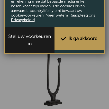
er rekening mee dat bepaalde media enkel
beschikbaar zijn indien u de cookies ervan
aanvaardt. countrylifestyle.nl bewaart uw
cookievoorkeuren. Meer weten? Raadpleeg ons
Lampvoet Sharon zwart L
Privacybeleid
€139,-
Stel uw voorkeuren
Ik ga akkoord
in