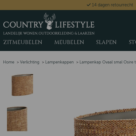
14 dagen retourrecht
ZITMEUBELEN
MEUBELEN
SLAPEN
ST
Home
>
Verlichting
>
Lampenkappen
>
Lampenkap Ovaal smal Osire te