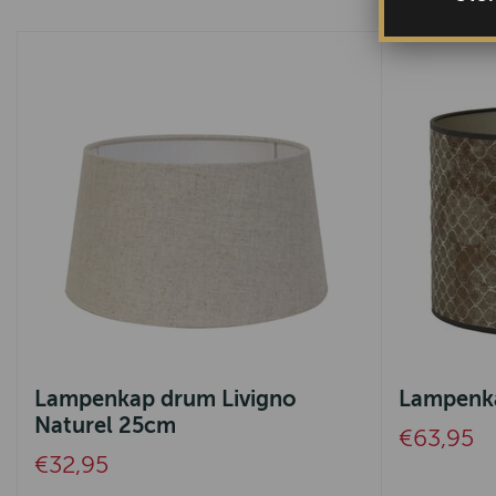
Lampenkap drum Livigno
Lampenka
Naturel 25cm
€63,95
€32,95