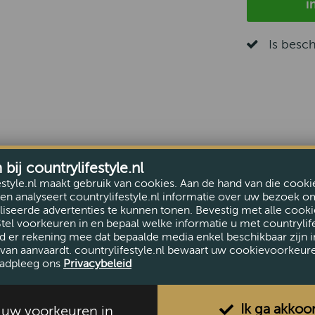
i
Is besc
ij countrylifestyle.nl
estyle.nl maakt gebruik van cookies. Aan de hand van die cooki
en analyseert countrylifestyle.nl informatie over uw bezoek o
iseerde advertenties te kunnen tonen. Bevestig met alle cooki
Stel voorkeuren in en bepaal welke informatie u met countrylife
d er rekening mee dat bepaalde media enkel beschikbaar zijn i
van aanvaardt. countrylifestyle.nl bewaart uw cookievoorkeur
adpleeg ons
Privacybeleid
Ik ga akkoo
l uw voorkeuren in