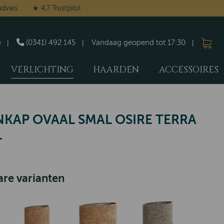
advies
★ 4,7 Trustpilot
e
(0341) 492 145
Vandaag geopend tot 17:30
VERLICHTING
HAARDEN
ACCESSOIRES
KAP OVAAL SMAL OSIRE TERRA
L
re varianten