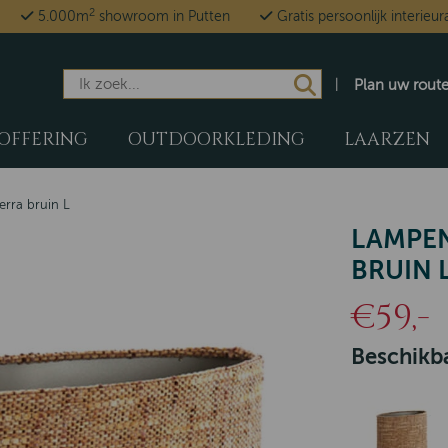
2
5.000m
showroom in Putten
Gratis persoonlijk interieur
Plan uw rout
OFFERING
OUTDOORKLEDING
LAARZEN
rra bruin L
LAMPEN
BRUIN 
€59,-
Beschikba