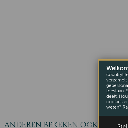
Welkom b
countrylif
verzamelt 
gepersonal
toestaan. 
deelt. Hou
cookies er
weten? Ra
ANDEREN BEKEKEN OOK
Ste