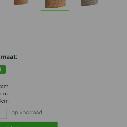
 maat:
d
2cm
1cm
5cm
op voorraad