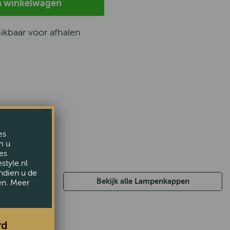
n winkelwagen
hikbaar voor afhalen
es
m u
es
style.nl
ndien u de
Bekijk alle Lampenkappen
en. Meer
rd