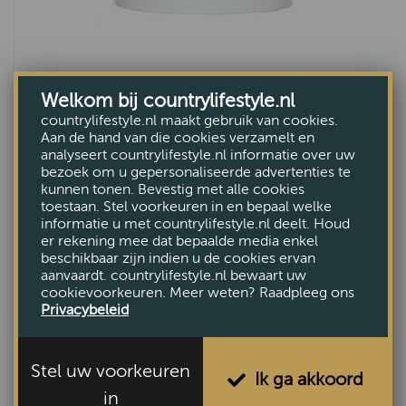
Welkom bij countrylifestyle.nl
Lampenkap Rond white 30
countrylifestyle.nl maakt gebruik van cookies.
VAN €57,20
Aan de hand van die cookies verzamelt en
analyseert countrylifestyle.nl informatie over uw
VOOR €17,-
bezoek om u gepersonaliseerde advertenties te
kunnen tonen. Bevestig met alle cookies
toestaan. Stel voorkeuren in en bepaal welke
informatie u met countrylifestyle.nl deelt. Houd
er rekening mee dat bepaalde media enkel
beschikbaar zijn indien u de cookies ervan
aanvaardt. countrylifestyle.nl bewaart uw
cookievoorkeuren. Meer weten? Raadpleeg ons
Privacybeleid
Stel uw voorkeuren
Ik ga akkoord
in