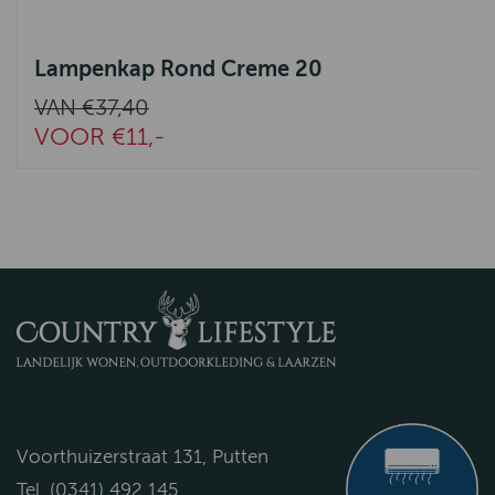
Lampenkap Rond Creme 20
VAN €37,40
VOOR €11,-
Voorthuizerstraat 131, Putten
Tel. (0341) 492 145