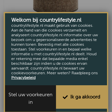
Welkom bij countrylifestyle.nl
countrylifestyle.nl maakt gebruik van cookies.
Aan de hand van die cookies verzamelt en
Lampenkap Saverna Donker bruin 40cm
analyseert countrylifestyle.nl informatie over uw
bezoek om u gepersonaliseerde advertenties te
€76,-
kunnen tonen. Bevestig met alle cookies
toestaan. Stel voorkeuren in en bepaal welke
informatie u met countrylifestyle.nl deelt. Houd
er rekening mee dat bepaalde media enkel
beschikbaar zijn indien u de cookies ervan
aanvaardt. countrylifestyle.nl bewaart uw
cookievoorkeuren. Meer weten? Raadpleeg ons
Privacybeleid
Stel uw voorkeuren
Ik ga akkoord
in