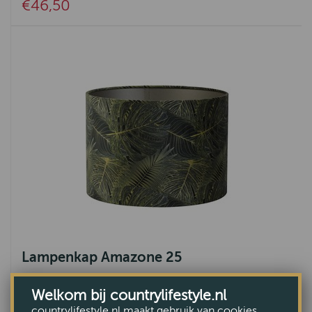
€46,50
Lampenkap Amazone 25
€42,90
Welkom bij countrylifestyle.nl
countrylifestyle.nl maakt gebruik van cookies.