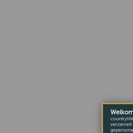
Welkom b
countrylif
verzamelt 
gepersonal