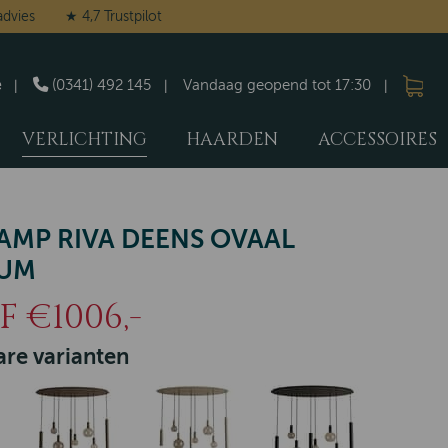
advies
★ 4,7 Trustpilot
e
(0341) 492 145
Vandaag geopend tot 17:30
VERLICHTING
HAARDEN
ACCESSOIRES
MP RIVA DEENS OVAAL
NUM
 €1006,-
re varianten