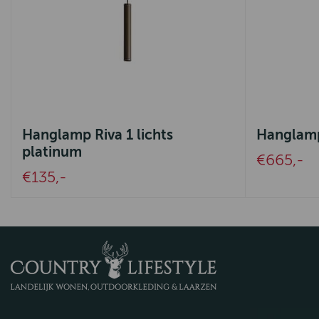
Hanglamp Riva 1 lichts
Hanglamp
platinum
€665,-
€135,-