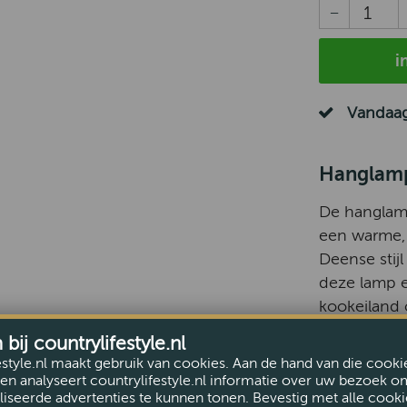
i
Vandaag
Hanglamp
De hanglam
een warme, 
Deense stij
deze lamp e
kookeiland 
ij countrylifestyle.nl
Dankzij het
estyle.nl maakt gebruik van cookies. Aan de hand van die cooki
de Riva moei
en analyseert countrylifestyle.nl informatie over uw bezoek o
en modern to
iseerde advertenties te kunnen tonen. Bevestig met alle cooki