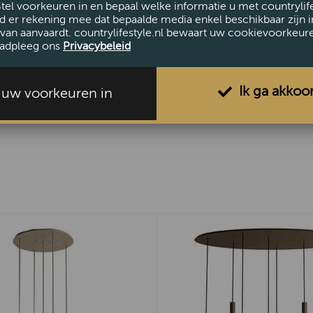
Stel voorkeuren in en bepaal welke informatie u met countrylife
en draagt b
d er rekening mee dat bepaalde media enkel beschikbaar zijn i
elke ruimte.
van aanvaardt. countrylifestyle.nl bewaart uw cookievoorkeur
adpleeg ons
Privacybeleid
Ik ga akkoo
Let op: de p
l uw voorkeuren in