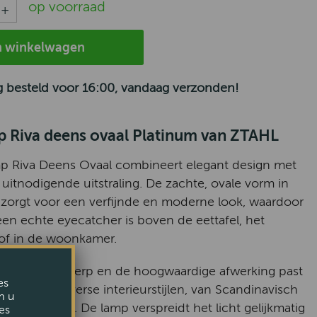
op voorraad
n winkelwagen
 besteld voor 16:00, vandaag verzonden!
 Riva deens ovaal Platinum van ZTAHL
p Riva Deens Ovaal combineert elegant design met
uitnodigende uitstraling. De zachte, ovale vorm in
l zorgt voor een verfijnde en moderne look, waardoor
en echte eyecatcher is boven de eettafel, het
of in de woonkamer.
 tijdloze ontwerp en de hoogwaardige afwerking past
es
teloos in diverse interieurstijlen, van Scandinavisch
m u
t eigentijds. De lamp verspreidt het licht gelijkmatig
es