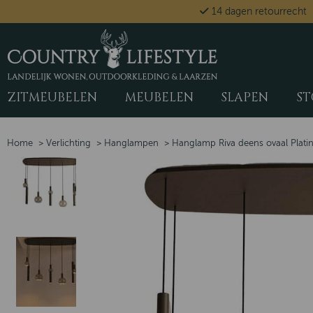
14 dagen retourrecht
ZITMEUBELEN
MEUBELEN
SLAPEN
ST
Home
>
Verlichting
>
Hanglampen
>
Hanglamp Riva deens ovaal Plat