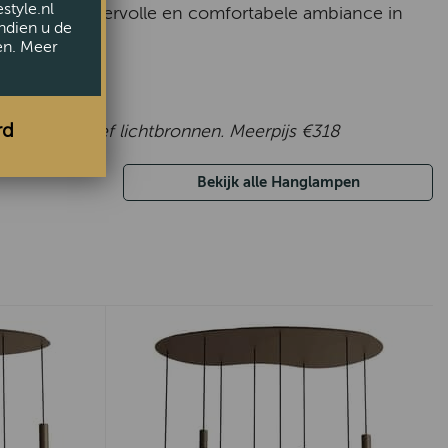
style.nl
ij aan een sfeervolle en comfortabele ambiance in
ndien u de
en. Meer
rd
rijs is exclusief lichtbronnen. Meerpijs €318
Bekijk alle Hanglampen