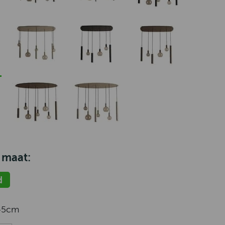
 maat:
d
45cm