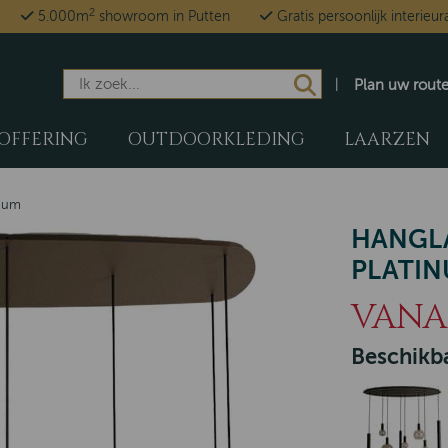
2
5.000m
showroom in Putten
Gratis persoonlijk interieur
Plan uw rout
OFFERING
OUTDOORKLEDING
LAARZEN
inum
HANGLA
PLATI
VANAF
Beschikba