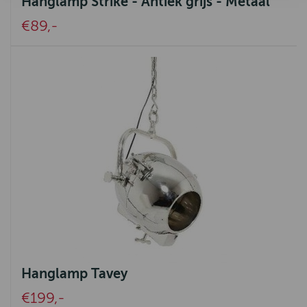
Hanglamp Strike - Antiek grijs - Metaal
€89,-
Hanglamp Tavey
€199,-