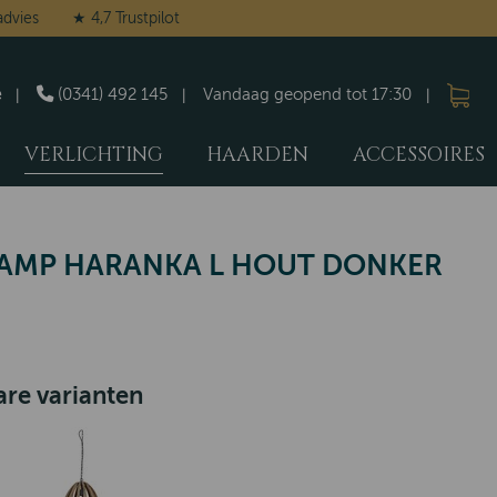
advies
★ 4,7 Trustpilot
e
(0341) 492 145
Vandaag geopend tot 17:30
VERLICHTING
HAARDEN
ACCESSOIRES
AMP HARANKA L HOUT DONKER
re varianten