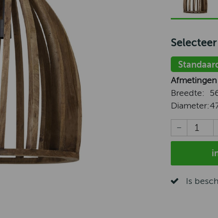
Selecteer
Standaar
Afmetingen
Breedte:
5
Diameter:
4
i
Is besc