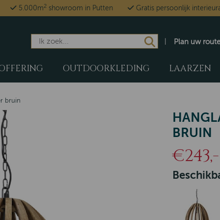
2
5.000m
showroom in Putten
Gratis persoonlijk interieur
Plan uw rout
OFFERING
OUTDOORKLEDING
LAARZEN
r bruin
HANGL
BRUIN
€243,-
Beschikba