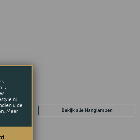
es
m u
es
style.nl
ndien u de
Bekijk alle Hanglampen
en. Meer
rd