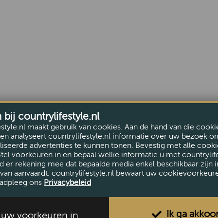
ij countrylifestyle.nl
estyle.nl maakt gebruik van cookies. Aan de hand van die cooki
en analyseert countrylifestyle.nl informatie over uw bezoek o
iseerde advertenties te kunnen tonen. Bevestig met alle cooki
Stel voorkeuren in en bepaal welke informatie u met countrylife
d er rekening mee dat bepaalde media enkel beschikbaar zijn i
van aanvaardt. countrylifestyle.nl bewaart uw cookievoorkeur
adpleeg ons
Privacybeleid
Ik ga akkoo
l uw voorkeuren in