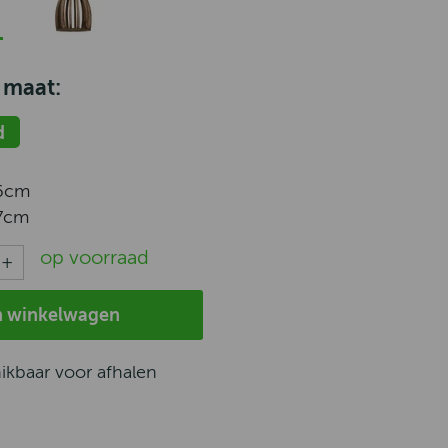
 maat:
d
6cm
7cm
op voorraad
n winkelwagen
hikbaar voor afhalen