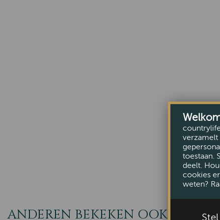
Welkom b
countrylif
verzamelt 
gepersonal
toestaan. 
deelt. Hou
cookies er
weten? Ra
ANDEREN BEKEKEN OOK
Ste