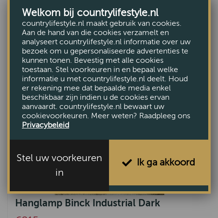
Pablo bol Ambachtelijk zilver S 3+1 lichts
Welkom bij countrylifestyle.nl
countrylifestyle.nl maakt gebruik van cookies.
€540,-
Aan de hand van die cookies verzamelt en
analyseert countrylifestyle.nl informatie over uw
bezoek om u gepersonaliseerde advertenties te
kunnen tonen. Bevestig met alle cookies
toestaan. Stel voorkeuren in en bepaal welke
informatie u met countrylifestyle.nl deelt. Houd
er rekening mee dat bepaalde media enkel
beschikbaar zijn indien u de cookies ervan
aanvaardt. countrylifestyle.nl bewaart uw
cookievoorkeuren. Meer weten? Raadpleeg ons
Privacybeleid
Stel uw voorkeuren
Ik ga akkoord
in
Hanglamp Binck Industrial Dark