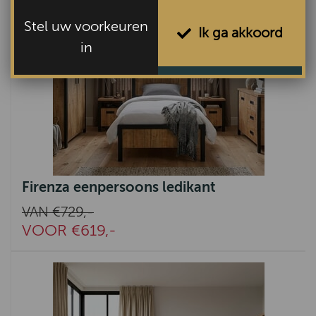
Stel uw voorkeuren
Ik ga akkoord
in
Firenza eenpersoons ledikant
VAN €729,-
VOOR €619,-