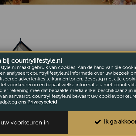
Pagina niet gevonden
ij countrylifestyle.nl
Deze pagina bestaat n
estyle.nl maakt gebruik van cookies. Aan de hand van die cooki
Ga terug naar de
hom
en analyseert countrylifestyle.nl informatie over uw bezoek o
iseerde advertenties te kunnen tonen. Bevestig met alle cooki
Stel voorkeuren in en bepaal welke informatie u met countrylife
d er rekening mee dat bepaalde media enkel beschikbaar zijn i
van aanvaardt. countrylifestyle.nl bewaart uw cookievoorkeur
adpleeg ons
Privacybeleid
Ik ga akkoo
l uw voorkeuren in