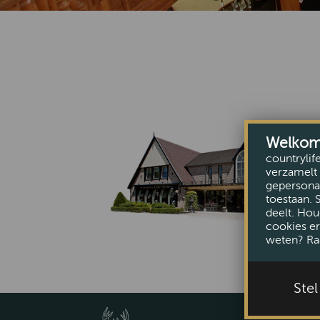
Welkom b
countrylif
verzamelt 
gepersonal
toestaan. 
deelt. Hou
cookies er
weten? Ra
Ste