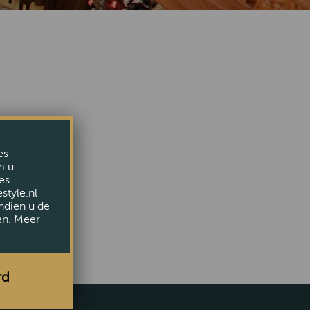
iet meer.
es
epage
m u
es
style.nl
ndien u de
en. Meer
rd