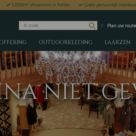
2
5.000m
showroom in Putten
Gratis persoonlijk interieur
Plan uw route
OFFERING
OUTDOORKLEDING
LAARZEN
GINA NIET 